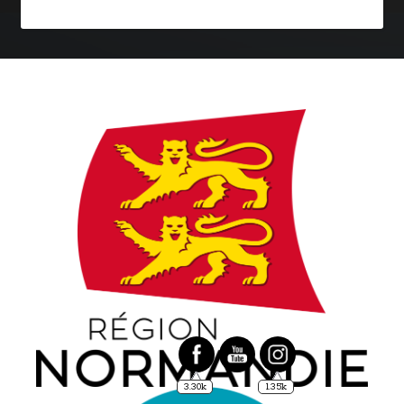
3.30k
1.35k